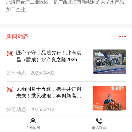
北海市合浦工业园区，是广西北海市新崛起的大型水产品
加工企业。
新闻动态
匠心坚守，品质先行！北海洪
昌（爵成）水产良之隆2025第
十三届中国食材电商节圆满收
公司动态
2025/04/02
官！
风雨同舟十五载，携手共进创
未来！乘风破浪，再创新高！
| 北海爵成（洪昌）水产十五
公司动态
2025/02/12
周年年会盛典暨表彰大会圆满
落幕！
筑牢安全防线，守护生命红线丨北
在线地图
电话咨询