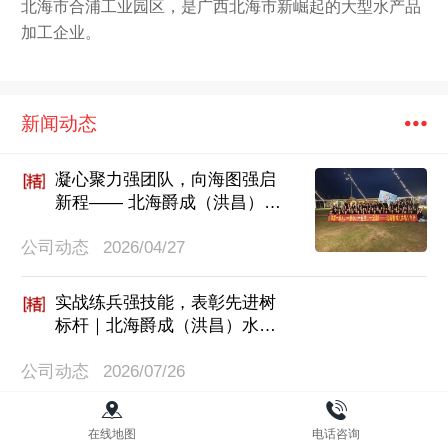
北海市合浦工业园区，是广西北海市新崛起的大型水产品
加工企业。
新闻动态
凝心聚力强团队，向海图强启
新程—— 北海爵成（洪昌）水
产精英能力提升集训圆满收
公司动态
2026/04/27
官！
实战练兵强技能，表彰先进树
标杆｜北海爵成（洪昌）水产
开展消防 、液氨泄漏综合应急
公司动态
2026/07/26
演练暨抢险先进表彰大会
爱员工身体健康 筑牢职场健康防线
在线地图
电话咨询